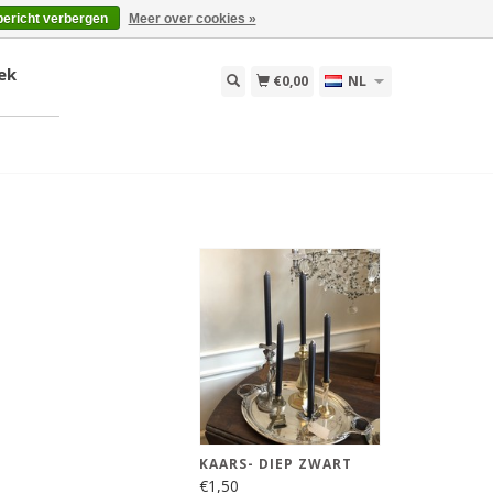
bericht verbergen
Meer over cookies »
ek
€0,00
NL
KAARS- DIEP ZWART
€1,50