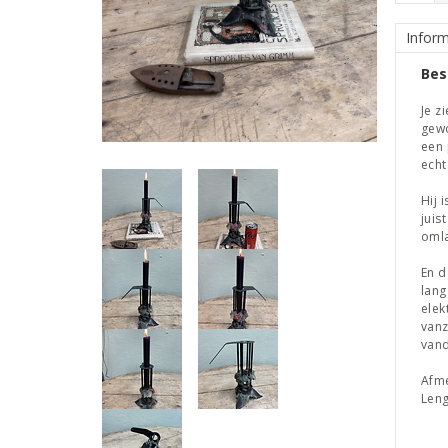
Inform
Bes
Je z
gewo
een 
echt
Hij 
juis
omla
En d
lang
elek
vanz
van
Afme
Leng