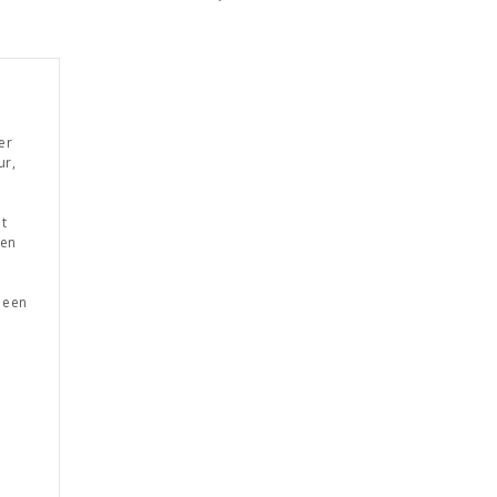
er
ur,
at
 en
s een