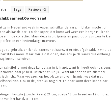
atie
Tags
Reviews
(0)
chikbaarheid:
Op voorraad
iet ze in Nederland vaak in koper, schuifkandelaars. In blaker model, of
on als kandelaar. En dat koper, dat komt wel weer een beetje in. Ik heb 
paar in de collectie. Maar deze is uit Spanje en past, door zijn zwarte kle
 perfect in een hedendaags interieur.
is goed gebruikt en ik heb expres het kaarsvet er niet afgehaald. Ik vind d
t hartstikke mooi. Maar zou je dat doen, dan zou je de kaars dus omhoog
ag kunnen schuiven.
an schuifel je, met deze kandelaar in je hand, want hij heeft ook nog een
 handvat, naar je bed. Of niet natuurlijk. Want nu hebben we allemaal
trisch licht. Maar vroeger, op het platteland van Spanje, was dat niet
elfsprekend. Ook in de jaren 40 nog niet. En daar komt deze kandelaar
daan.
tingen: hoogte (zonder kaars) 21 cm, voetje 13 cm breed en 12 cm diep.
te van het handvat 14 cm.