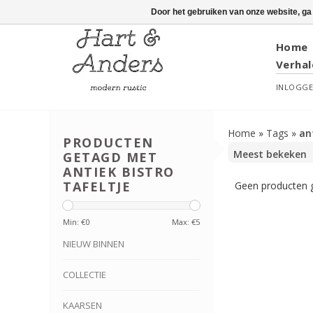
Door het gebruiken van onze website, ga
Home
Verhal
INLOGG
Home
»
Tags
»
an
PRODUCTEN
GETAGD MET
ANTIEK BISTRO
TAFELTJE
Geen producten g
Min: €
0
Max: €
5
NIEUW BINNEN
COLLECTIE
KAARSEN