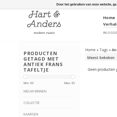
Door het gebruiken van onze website, ga
Home
Verhal
INLOGG
Home
»
Tags
»
An
PRODUCTEN
GETAGD MET
ANTIEK FRANS
TAFELTJE
Geen producten g
Min: €
0
Max: €
5
NIEUW BINNEN
COLLECTIE
KAARSEN