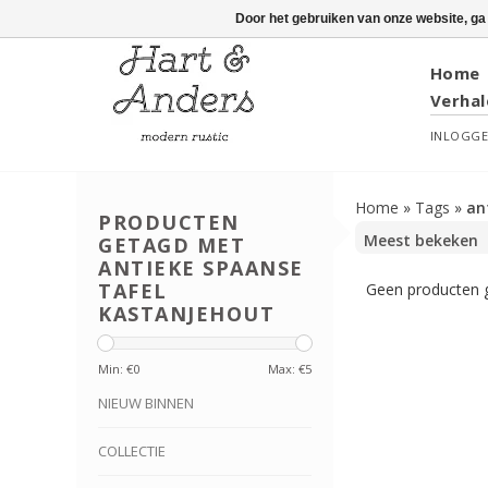
Door het gebruiken van onze website, ga
Home
Verhal
INLOGG
Home
»
Tags
»
an
PRODUCTEN
GETAGD MET
ANTIEKE SPAANSE
TAFEL
Geen producten g
KASTANJEHOUT
Min: €
0
Max: €
5
NIEUW BINNEN
COLLECTIE