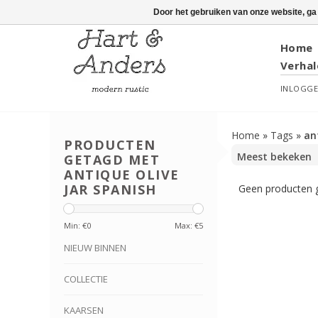
Door het gebruiken van onze website, ga
Home
Verhal
INLOGG
Home
»
Tags
»
an
PRODUCTEN
GETAGD MET
ANTIQUE OLIVE
JAR SPANISH
Geen producten g
Min: €
0
Max: €
5
NIEUW BINNEN
COLLECTIE
KAARSEN