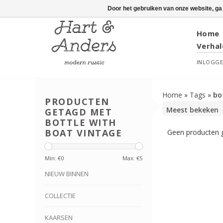
Door het gebruiken van onze website, ga
Home
Verhal
INLOGG
Home
»
Tags
»
bo
PRODUCTEN
GETAGD MET
BOTTLE WITH
BOAT VINTAGE
Geen producten g
Min: €
0
Max: €
5
NIEUW BINNEN
COLLECTIE
KAARSEN