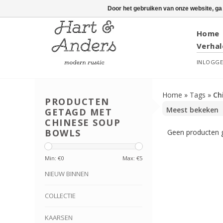
Door het gebruiken van onze website, ga
Home
Verhal
INLOGG
Home
»
Tags
»
Ch
PRODUCTEN
GETAGD MET
CHINESE SOUP
BOWLS
Geen producten g
Min: €
0
Max: €
5
NIEUW BINNEN
COLLECTIE
KAARSEN