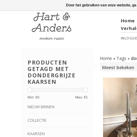
Door het gebruiken van onze website, ga
Home
Verhal
INLOGG
Home
»
Tags
»
do
PRODUCTEN
GETAGD MET
DONDERGRIJZE
KAARSEN
Min: €
0
Max: €
5
NIEUW BINNEN
COLLECTIE
KAARSEN