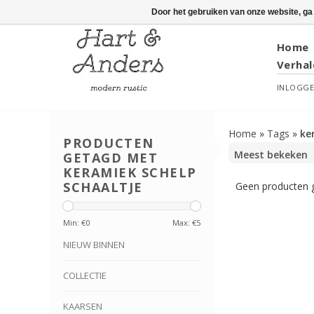
Door het gebruiken van onze website, ga
Home
Verhal
INLOGG
Home
»
Tags
»
ke
PRODUCTEN
GETAGD MET
KERAMIEK SCHELP
SCHAALTJE
Geen producten g
Min: €
0
Max: €
5
NIEUW BINNEN
COLLECTIE
KAARSEN