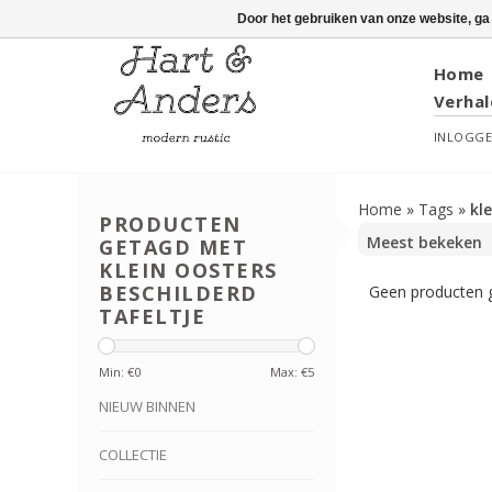
Door het gebruiken van onze website, ga
Home
Verhal
INLOGG
Home
»
Tags
»
kl
PRODUCTEN
GETAGD MET
KLEIN OOSTERS
BESCHILDERD
Geen producten g
TAFELTJE
Min: €
0
Max: €
5
NIEUW BINNEN
COLLECTIE