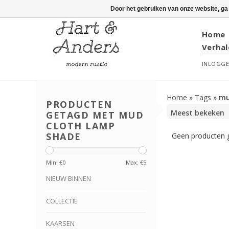
Door het gebruiken van onze website, ga
Home
Verhal
INLOGG
Home
»
Tags
»
mu
PRODUCTEN
GETAGD MET MUD
CLOTH LAMP
SHADE
Geen producten g
Min: €
0
Max: €
5
NIEUW BINNEN
COLLECTIE
KAARSEN