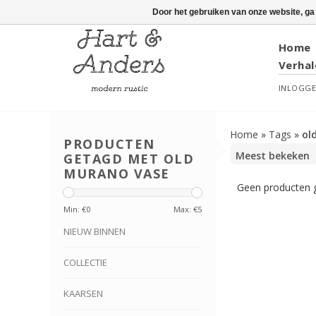
Door het gebruiken van onze website, ga
Home
Verhal
INLOGG
Home
»
Tags
»
ol
PRODUCTEN
GETAGD MET OLD
MURANO VASE
Geen producten g
Min: €
0
Max: €
5
NIEUW BINNEN
COLLECTIE
KAARSEN