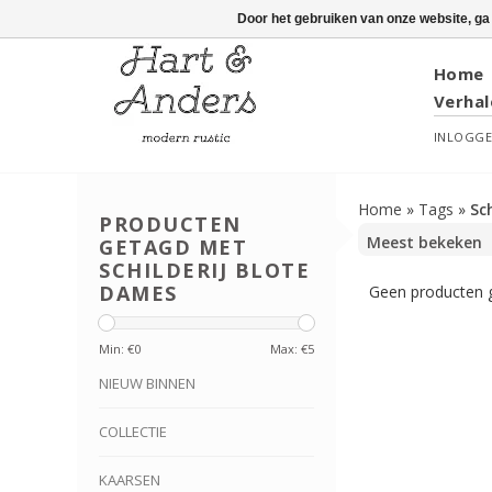
Door het gebruiken van onze website, ga
Home
Verhal
INLOGG
Home
»
Tags
»
Sc
PRODUCTEN
GETAGD MET
SCHILDERIJ BLOTE
DAMES
Geen producten g
Min: €
0
Max: €
5
NIEUW BINNEN
COLLECTIE
KAARSEN