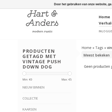
Door het gebruiken van onze website, ga
Home
Verhal
INLOGG
Home
»
Tags
»
vi
PRODUCTEN
GETAGD MET
VINTAGE PUSH
DOWN DOG
Geen producten g
Min: €
0
Max: €
5
NIEUW BINNEN
COLLECTIE
KAARSEN