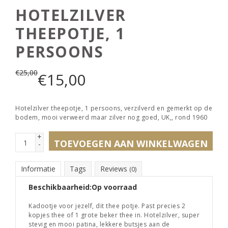
HOTELZILVER
THEEPOTJE, 1
PERSOONS
€
25,00
€
15,00
Hotelzilver theepotje, 1 persoons, verzilverd en gemerkt op de
bodem, mooi verweerd maar zilver nog goed, UK,, rond 1960
+
TOEVOEGEN AAN WINKELWAGEN
-
Informatie
Tags
Reviews
(0)
Beschikbaarheid:
Op voorraad
Kadootje voor jezelf, dit thee potje. Past precies 2
kopjes thee of 1 grote beker thee in. Hotelzilver, super
stevig en mooi patina, lekkere butsjes aan de